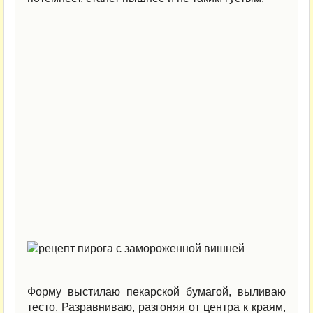
Форму выстилаю пекарской бумагой, выливаю
тесто. Разравниваю, разгоняя от центра к краям,