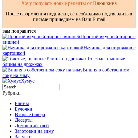
Хочу получать новые рецепты от
Плюшкина
После оформления подписки, её необходимо подтвердить в
письме пришедшем на Ваш E-mail
вам понравится
Простой вкусный пирог с
вишней
Начинка для пирожков с
картошкой
Толстые, пышные
блины на дрожжах
Вишня в собственном
соку на зиму
Хумус
Рубрики
Блины
Булочки
Вторые блюда
Десерты
Домашний хлеб
Заготовки на зиму
Закуски