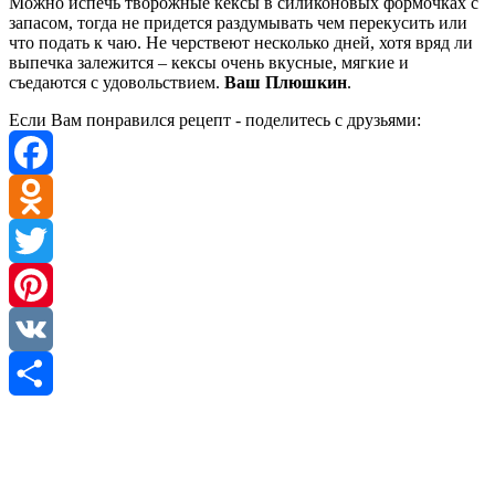
Можно испечь творожные кексы в силиконовых формочках с
запасом, тогда не придется раздумывать чем перекусить или
что подать к чаю. Не черствеют несколько дней, хотя вряд ли
выпечка залежится – кексы очень вкусные, мягкие и
съедаются с удовольствием.
Ваш Плюшкин
.
Если Вам понравился рецепт - поделитесь с друзьями:
Facebook
Odnoklassniki
Twitter
Pinterest
VK
Отправить